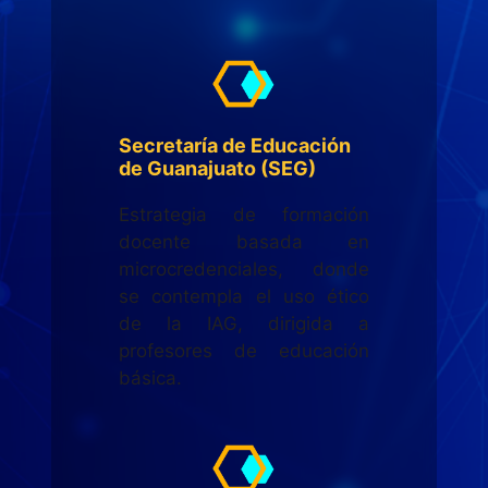
Secretaría de Educación
de Guanajuato (SEG)
Estrategia de formación
docente basada en
microcredenciales, donde
se contempla el uso ético
de la IAG, dirigida a
profesores de educación
básica.