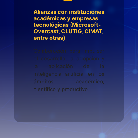
Alianzas con instituciones
académicas y empresas
tecnológicas (Microsoft-
Overcast, CLUTIG, CIMAT,
entre otras)
Colaboración para impulsar
el desarrollo, la adopción y
la aplicación de la
inteligencia artificial en los
ámbitos académico,
científico y productivo.