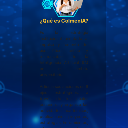
¿Qué es ColmenIA?
Es la estrategia
institucional orientada al
impulso y fomento del
uso ético, crítico y
responsable de la
Inteligencia Artificial (IA)
en el ámbito
universitario.
Articula sus acciones en 6
ejes estratégicos, a
través de los cuales
concentra y organiza las
actividades académicas,
publicaciones, proyectos,
estrategias, herramientas,