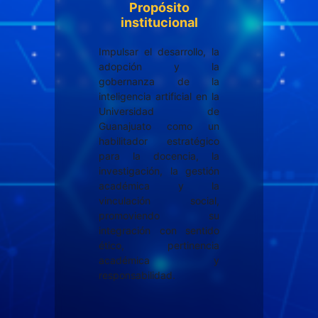
Propósito
institucional
Impulsar el desarrollo, la
adopción y la
gobernanza de la
inteligencia artificial en la
Universidad de
Guanajuato como un
habilitador estratégico
para la docencia, la
investigación, la gestión
académica y la
vinculación social,
promoviendo su
integración con sentido
ético, pertinencia
académica y
responsabilidad.